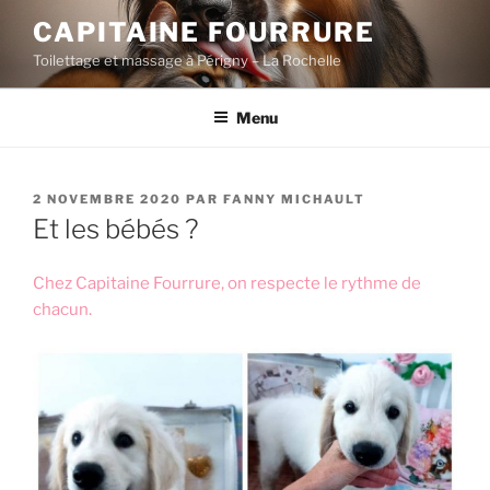
Aller
CAPITAINE FOURRURE
au
Toilettage et massage à Périgny – La Rochelle
contenu
principal
Menu
PUBLIÉ
2 NOVEMBRE 2020
PAR
FANNY MICHAULT
LE
Et les bébés ?
Chez Capitaine Fourrure, on respecte le rythme de
chacun.