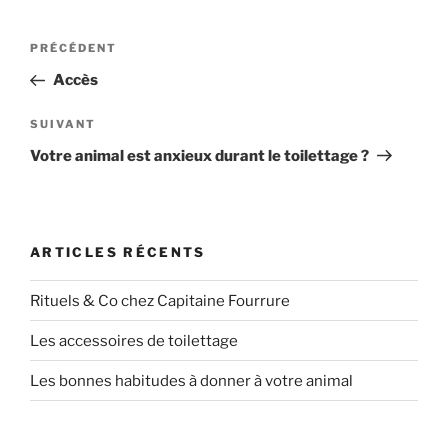
Navigation
Article
PRÉCÉDENT
de
précédent
Accès
l’article
Article
SUIVANT
suivant
Votre animal est anxieux durant le toilettage ?
ARTICLES RÉCENTS
Rituels & Co chez Capitaine Fourrure
Les accessoires de toilettage
Les bonnes habitudes à donner à votre animal