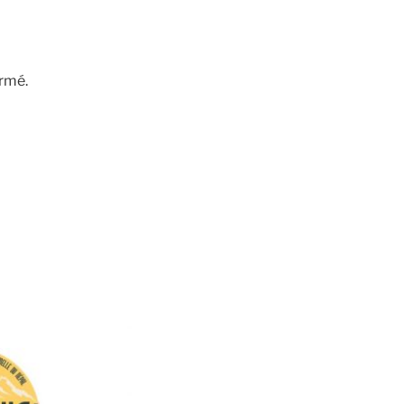
ormé.