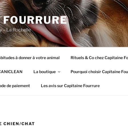
E FOURRURE
y – La Rochelle
bitudes à donner à votre animal
Rituels & Co chez Capitaine F
CANICLEAN
La boutique
Pourquoi choisir Capitaine Fou
de de paiement
Les avis sur Capitaine Fourrure
E CHIEN/CHAT