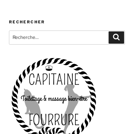
RECHERCHER
Recherche
Recher
pour
: