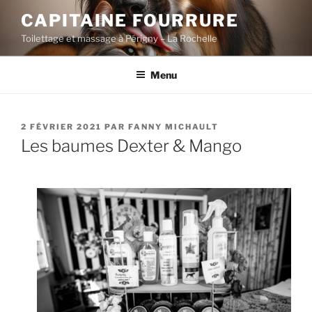
Aller
CAPITAINE FOURRURE
au
Toilettage et massage à Périgny – La Rochelle
contenu
principal
Menu
PUBLIÉ
2 FÉVRIER 2021
PAR
FANNY MICHAULT
LE
Les baumes Dexter & Mango